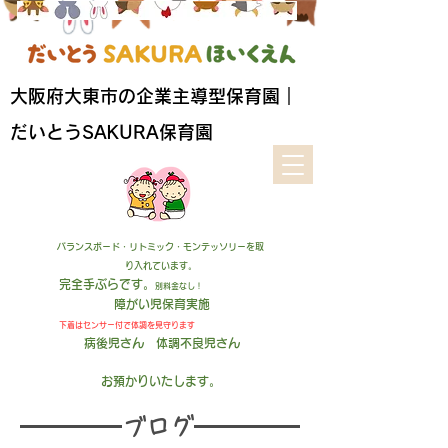
​大阪府大東市の企業主導型保育園｜
だいとうSAKURA保育園
バランスボード・リトミック・モンテッソリーを取
り入れています。
完全手ぶらです。
別料金なし！
障がい児保育実施
下着はセンサー付
で
体調を見守ります
病後児さん 体調不良児さん
お預かりいたします
。
​ブログ