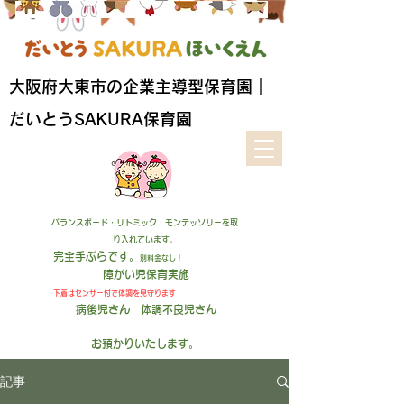
​大阪府大東市の企業主導型保育園｜
だいとうSAKURA保育園
バランスボード・リトミック・モンテッソリーを取
り入れています。
完全手ぶらです。
別料金なし！
障がい児保育実施
下着はセンサー付
で
体調を見守ります
病後児さん 体調不良児さん
お預かりいたします
。
記事