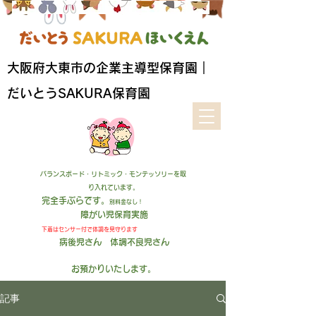
​大阪府大東市の企業主導型保育園｜
だいとうSAKURA保育園
バランスボード・リトミック・モンテッソリーを取
り入れています。
完全手ぶらです。
別料金なし！
障がい児保育実施
下着はセンサー付
で
体調を見守ります
病後児さん 体調不良児さん
お預かりいたします
。
記事