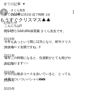
全ての記事
さくら先生
全ての記事
2019年12月2日
読了時間: 1分
もうすぐクリスマス🎄🎄
お知らせ
こんにちは‼️
2018年
だいとうSAKURA保育園 さくら先生です。
2019年
今年もあっという間に12月になり、町中クリス
2020年
マスモード全開ですね...‼️
2021年
毎年この時期になると、住道駅がとても煌びや
かになります✨✨
2022年
2023年
夕方のお散歩コースを歩いていると、とっても
綺麗でついついパシャり📸📸
2024年
2025年