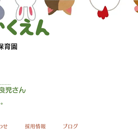
保育園
良児さん
す
。
わせ
採用情報
ブログ