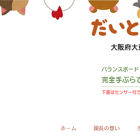
​大阪府
バランスボード
完全手ぶら
下着はセンサー付
お
ホーム
園長の想い