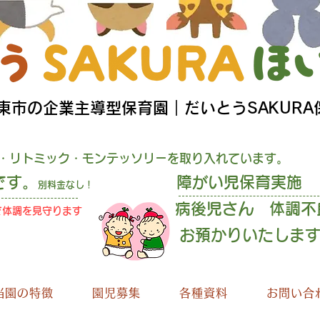
大東市の企業主導型保育園｜だいとうSAKURA
・リトミック・モンテッソリーを取り入れています。
です。
障がい児保育実施
別料金なし！
病後児さん 体調不
で
体調を見守ります
預かりいたしま
当園の特徴
園児募集
各種資料
お問い合