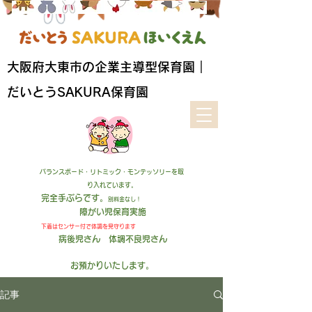
​大阪府大東市の企業主導型保育園｜
だいとうSAKURA保育園
バランスボード・リトミック・モンテッソリーを取
り入れています。
完全手ぶらです。
別料金なし！
障がい児保育実施
下着はセンサー付
で
体調を見守ります
病後児さん 体調不良児さん
お預かりいたします
。
記事