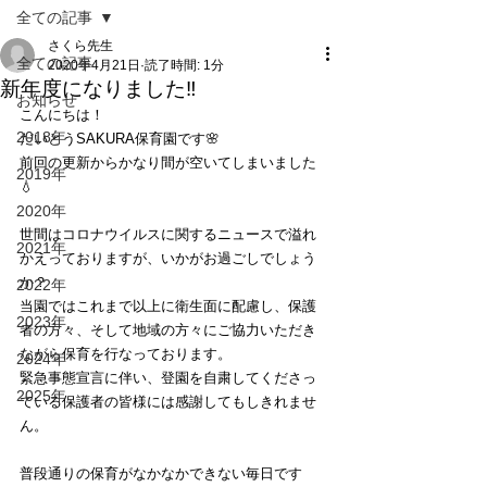
全ての記事
さくら先生
全ての記事
2020年4月21日
読了時間: 1分
新年度になりました‼️
お知らせ
こんにちは！
2018年
だいとうSAKURA保育園です🌸
前回の更新からかなり間が空いてしまいました
2019年
💧
2020年
世間はコロナウイルスに関するニュースで溢れ
2021年
かえっておりますが、いかがお過ごしでしょう
か？
2022年
当園ではこれまで以上に衛生面に配慮し、保護
2023年
者の方々、そして地域の方々にご協力いただき
ながら保育を行なっております。
2024年
緊急事態宣言に伴い、登園を自粛してくださっ
2025年
ている保護者の皆様には感謝してもしきれませ
ん。
普段通りの保育がなかなかできない毎日です