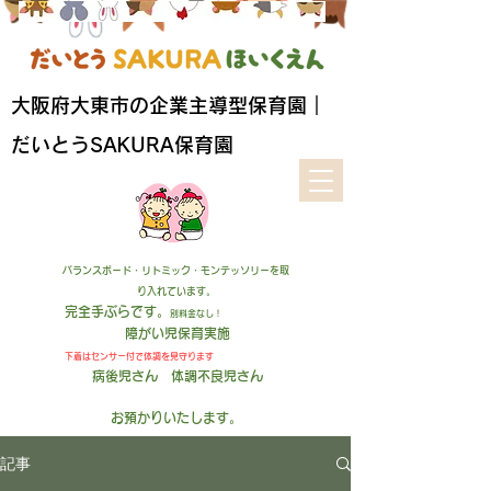
​大阪府大東市の企業主導型保育園｜
だいとうSAKURA保育園
バランスボード・リトミック・モンテッソリーを取
り入れています。
完全手ぶらです。
別料金なし！
障がい児保育実施
下着はセンサー付
で
体調を見守ります
病後児さん 体調不良児さん
お預かりいたします
。
記事