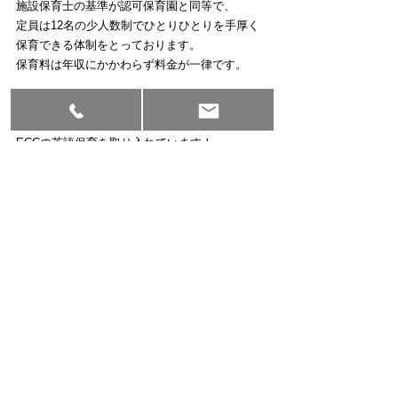
施設保育士の基準が認可保育園と同等で、
定員は12名の少人数制でひとりひとりを手厚く
保育できる体制をとっております。
保育料は年収にかかわらず料金が一律です。
[特色①]
バランスボード・リトミック・モンテッソリー
ECCの英語保育を取り入れています！
[特色②]
・おむつ　　　　・エプロン
・着替え　　 　・おしりふき等
・お布団 　　　・帽子
・ミルク
必要なものはすべて園で無償で用意していま
す！
[特色③]
月曜日から日曜日まで、毎日開園している保育
園です！
お預かり時間も7時30分～20時30分まで、お預か