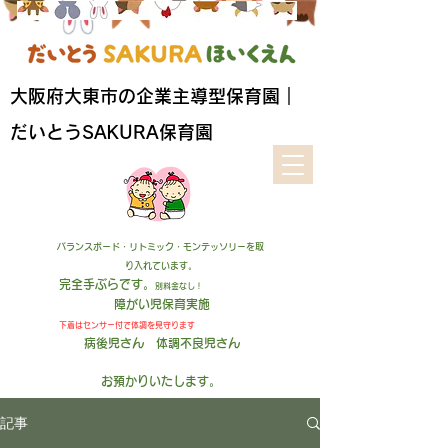
​大阪府大東市の企業主導型保育園｜
だいとうSAKURA保育園
バランスボード・リトミック・モンテッソリーを取
り入れています。
完全手ぶらです。
別料金なし！
障がい児保育実施
下着はセンサー付
で
体調を見守ります
病後児さん 体調不良児さん
お預かりいたします
。
記事