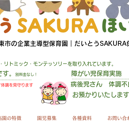
大東市の企業主導型保育園｜だいとうSAKURA
・リトミック・モンテッソリーを取り入れています。
です。
障がい児保育実施
別料金なし！
病後児さん 体調不
で
体調を見守ります
預かりいたしま
当園の特徴
園児募集
各種資料
お問い合