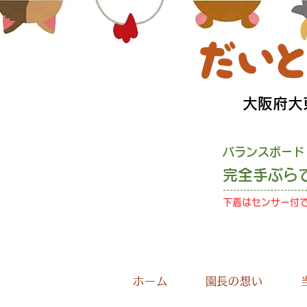
​大阪府
バランスボード
完全手ぶら
下着はセンサー付
お
ホーム
園長の想い