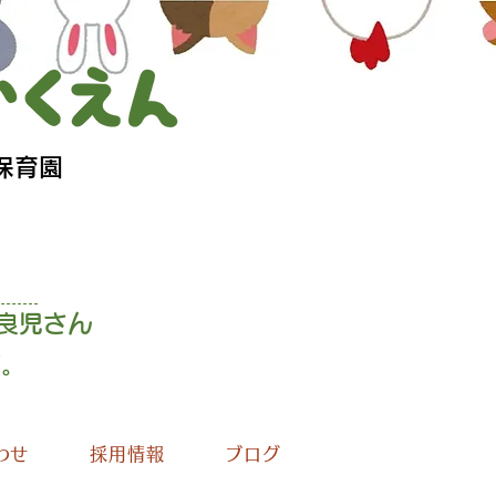
保育園
良児さん
す
。
わせ
採用情報
ブログ