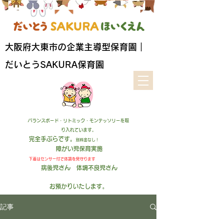
​大阪府大東市の企業主導型保育園｜
だいとうSAKURA保育園
バランスボード・リトミック・モンテッソリーを取
り入れています。
完全手ぶらです。
別料金なし！
障がい児保育実施
下着はセンサー付
で
体調を見守ります
病後児さん 体調不良児さん
お預かりいたします
。
記事