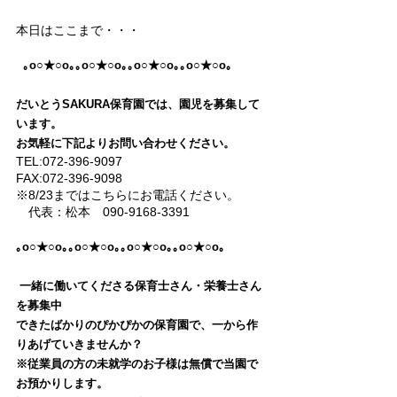
本日はここまで・・・
｡o○★○o｡｡o○★○o｡｡o○★○o｡｡o○★○o｡ 
だいとうSAKURA保育園では、園児を募集して
います。
お気軽に下記よりお問い合わせください。
TEL:072-396-9097 
FAX:072-396-9098
※8/23まではこちらにお電話ください。
　代表：松本　090-9168-3391
｡o○★○o｡｡o○★○o｡｡o○★○o｡｡o○★○o｡
一緒に働いてくださる保育士さん・栄養士さん
を募集中
できたばかりのぴかぴかの保育園で、一から作
りあげていきませんか？
※従業員の方の未就学のお子様は無償で当園で
お預かりします。