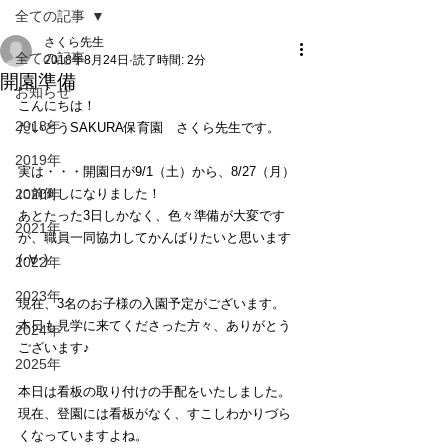
全ての記事
さくら先生
全ての記事
2018年8月24日
読了時間: 2分
開園準備
お知らせ
こんにちは！
2018年
だいとうSAKURA保育園　さくら先生です。
2019年
実は・・・開園日が9/1（土）から、8/27（月）
2020年
に前倒しになりました！
あとたった3日しかなく、色々準備が大変です
2021年
が、職員一同協力してかんばりたいと思います 
(･∀･) 
2022年
2023年
現在、3名のお子様の入園予定がございます。
本日も見学に来てくださった方々、ありがとう
2024年
ございます♪
2025年
本日は看板の取り付けの手配をいたしました。
現在、登園には看板がなく、すこしわかりづら
くなっていますよね。