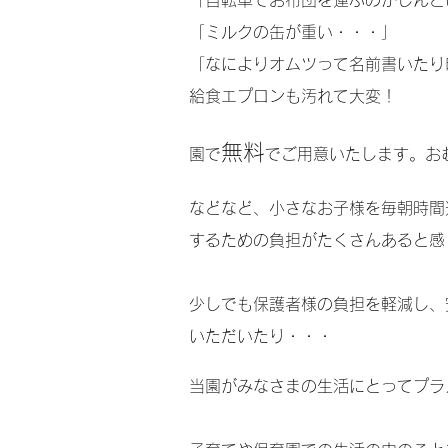
「自転車でお布団を運ぶのがしんど
「ミルクの缶が重い・・・」
「なによりオムツって名前書いたり
給食エプロンも汚れて大変！
無料
​園で
でご用意いたします。お
などなど、小さなお子様を毎朝時間
するための負担がたくさんあると感
少しでも保護者様の負担を軽減し、
いただいたり・・・
当園がみなさまの生活にとってプラ