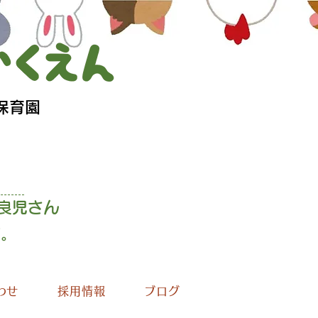
保育園
良児さん
す
。
わせ
採用情報
ブログ