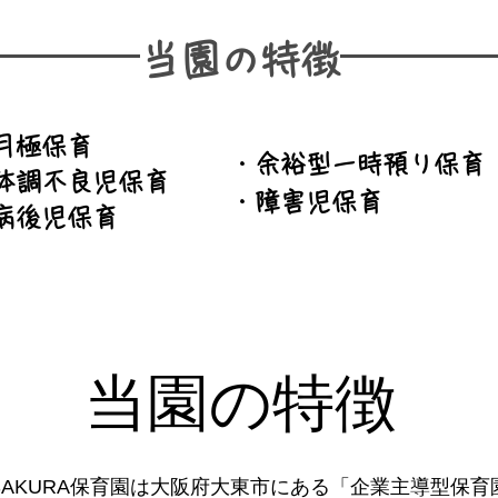
​当園の特徴
月極保育
・余裕型一時預り保育
体調不良児保育
・障害児保育
病後児保育
​当園の特徴
SAKURA保育園は大阪府大東市にある「企業主導型保育