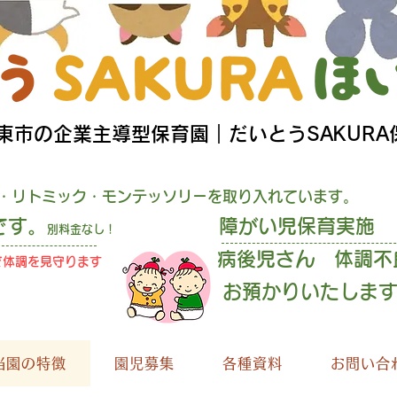
大東市の企業主導型保育園｜だいとうSAKURA
・リトミック・モンテッソリーを取り入れています。
です。
障がい児保育実施
別料金なし！
病後児さん 体調不
で
体調を見守ります
預かりいたしま
当園の特徴
園児募集
各種資料
お問い合