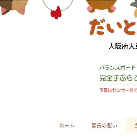
​大阪府
バランスボード
完全手ぶら
下着はセンサー付
お
ホーム
園長の想い