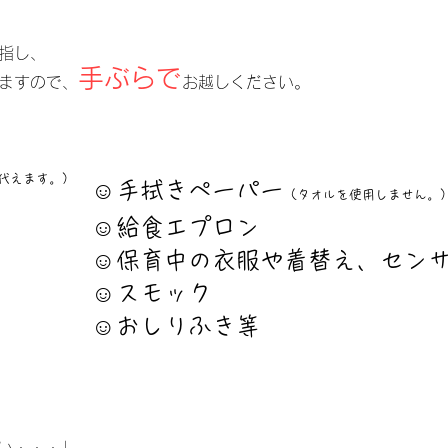
指し、
手ぶらで
ますので、
お越しください。
は代えます。）
☺手拭きペーパー
（タオルを使用し
団
☺給食エプロン
☺保育中の衣服や着替え、セン
☺スモック
☺おしりふき等