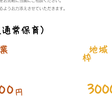
をお気軽に当園にご相談ください。
るようお力添えさせていただきます。​
（通常保育）
業
地域
​
枠
300
00
円