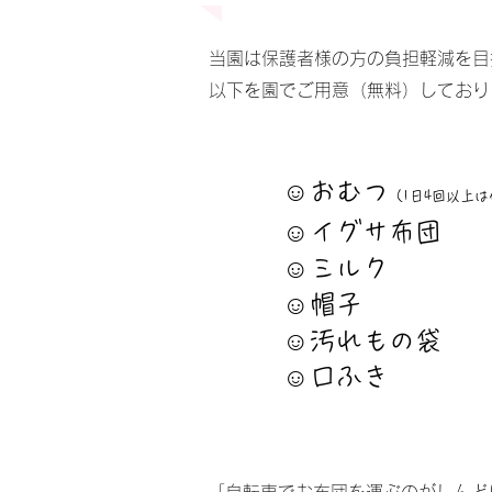
当園は保護者様の方の負担軽減を目
以
下を園でご用意（無料）しており
☺おむつ
（1日4回以上
☺イグサ布
☺ミルク
☺帽子
☺汚れもの袋
☺口ふき