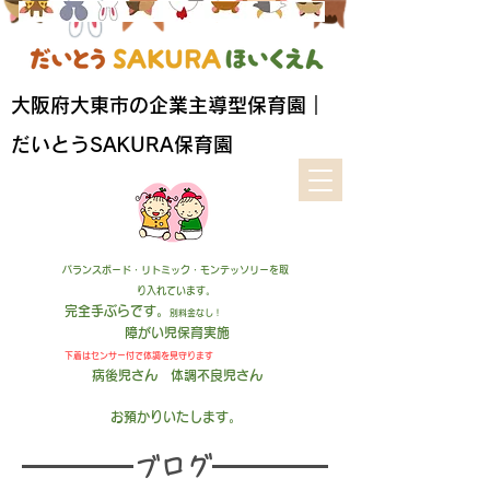
​大阪府大東市の企業主導型保育園｜
だいとうSAKURA保育園
バランスボード・リトミック・モンテッソリーを取
り入れています。
完全手ぶらです。
別料金なし！
障がい児保育実施
下着はセンサー付
で
体調を見守ります
病後児さん 体調不良児さん
お預かりいたします
。
​ブログ