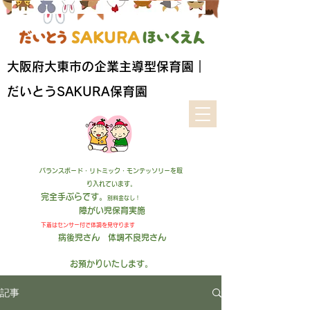
​大阪府大東市の企業主導型保育園｜
だいとうSAKURA保育園
バランスボード・リトミック・モンテッソリーを取
り入れています。
完全手ぶらです。
別料金なし！
障がい児保育実施
下着はセンサー付
で
体調を見守ります
病後児さん 体調不良児さん
お預かりいたします
。
記事