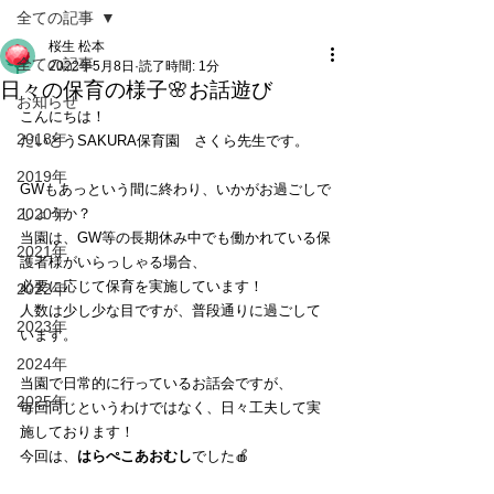
全ての記事
桜生 松本
全ての記事
2022年5月8日
読了時間: 1分
日々の保育の様子🌸お話遊び
お知らせ
こんにちは！
2018年
だいとうSAKURA保育園　さくら先生です。
2019年
GWもあっという間に終わり、いかがお過ごしで
2020年
しょうか？
当園は、GW等の長期休み中でも働かれている保
2021年
護者様がいらっしゃる場合、
必要に応じて保育を実施しています！
2022年
人数は少し少な目ですが、普段通りに過ごして
2023年
います。
2024年
当園で日常的に行っているお話会ですが、
2025年
毎回同じというわけではなく、日々工夫して実
施しております！
今回は、
はらぺこあおむし
でした🍎